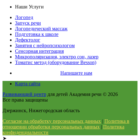
Наши Услуги
Логопед
Запуск речи
Логопедический массаж
Подготовка к школе
Дефектолог
Занятия с нейропсихологом
Сенсорная интеграция
Микрополяризация, электро сон, лазер
Томатис метод (оборудование Besson)
Напишите нам
Карта сайта
Развивающий центр
для детей Академия речи
© 2026
Все права защищены
Дзержинск, Нижегородская область
Согласие на обработку персональных данных
|
Политика в
отношении обработки персональных данных
|
Политика
конфиденциальности
➤