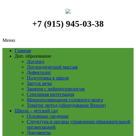
+7 (915) 945-03-38
Меню
Главная
Доп. образование
Логопед
Логопедический массаж
Дефектолог
Подготовка к школе
Запуск речи
Занятия с нейропсихологом
Сенсорная интеграция
Микрополяризация головного мозга
Томатис метод (оборудование Besson)
Школа – детский сад
Основные сведения
Структура и органы управления образовательной
организацией
Документы