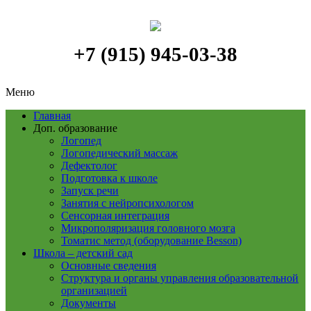
+7 (915) 945-03-38
Меню
Главная
Доп. образование
Логопед
Логопедический массаж
Дефектолог
Подготовка к школе
Запуск речи
Занятия с нейропсихологом
Сенсорная интеграция
Микрополяризация головного мозга
Томатис метод (оборудование Besson)
Школа – детский сад
Основные сведения
Структура и органы управления образовательной
организацией
Документы